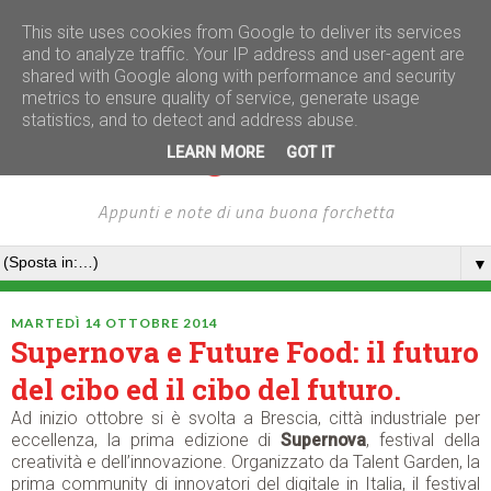
This site uses cookies from Google to deliver its services
and to analyze traffic. Your IP address and user-agent are
shared with Google along with performance and security
metrics to ensure quality of service, generate usage
statistics, and to detect and address abuse.
LEARN MORE
GOT IT
Appunti e note di una buona forchetta
▼
MARTEDÌ 14 OTTOBRE 2014
Supernova e Future Food: il futuro
del cibo ed il cibo del futuro.
Ad inizio ottobre si è svolta a Brescia, città industriale per
eccellenza, la prima edizione di
Supernova
, festival della
creatività e dell’innovazione. Organizzato da Talent Garden, la
prima community di innovatori del digitale in Italia, il festival