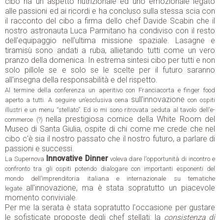
cibo ha un aspetto nutrizionale ed uno emozionale legato
alle passioni ed ai ricordi e ha concluso sulla stessa scia con
il racconto del cibo a firma dello chef Davide Scabin che il
nostro astronauta Luca Parmitano ha condiviso con il resto
dell'equipaggio nell'ultima missione spaziale. Lasagne e
tiramisù sono andati a ruba, allietando tutti come un vero
pranzo della domenica. In estrema sintesi cibo per tutti e non
solo pillole se e solo se le scelte per il futuro saranno
all'insegna della responsabilità e del rispetto.
Al termine della conferenza un aperitivo con Franciacorta e finger food
sull'innovazione
aperto a tutti. A seguire un’esclusiva cena
con ospiti
illustri e un menu “stellato”. Ed io mi sono ritrovata seduta al tavolo dell'e-
nella prestigiosa cornice della White Room del
commerce (?)
Museo di Santa Giulia, ospite di chi come me crede che nel
cibo c'è sia il nostro passato che il nostro futuro, a parlare di
passioni e successi.
Innovative Dinner
La Supernova
voleva dare l'opportunità di incontro e
confronto tra gli ospiti potendo dialogare con importanti esponenti del
mondo dell’imprenditoria italiana e internazionale su tematiche
all'innovazione, ma è stata sopratutto un piacevole
legate
momento conviviale
.
Per me la serata è stata sopratutto l'occasione per gustare
le sofisticate proposte degli chef stellati: la
consistenza di