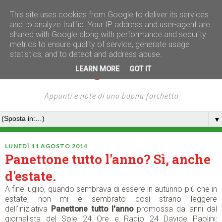
This site uses cookies from Google to deliver its services
and to analyze traffic. Your IP address and user-agent are
shared with Google along with performance and security
metrics to ensure quality of service, generate usage
statistics, and to detect and address abuse.
LEARN MORE
GOT IT
Appunti e note di una buona forchetta
▼
LUNEDÌ 11 AGOSTO 2014
Panettone tutto l'anno? Sì, anche
d'estate.
A fine luglio, quando sembrava di essere in autunno più che in
estate, non mi è sembrato così strano leggere
dell'iniziativa
Panettone
tutto l'anno
promossa da anni dal
giornalista del Sole 24 Ore e Radio 24 Davide Paolini: