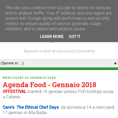
This site uses cookies from Google to deliver its services
and to analyze traffic. Your IP address and user-agent are
shared with Google along with performance and security
metrics to ensure quality of service, generate usage
statistics, and to detect and address abuse.
LEARN MORE
GOT IT
Appunti e note di una buona forchetta
▼
MERCOLEDÌ 31 GENNAIO 2018
Agenda Food - Gennaio 2018
OFFESTIVAL
martedì 16 gennaio presso FUD bottega sicula
a Catania
Care’s
The Ethical Chef Days
da domenica 14 a mercoledì
17 gennaio in Alta Badia